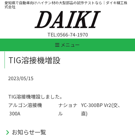
愛知県で自動車向けハイテン材の大型部品の試作テストなら｜ダイキ精工株
式会社
TEL:
0566-74-1970
メニュー
TIG溶接機増設
2023/05/15
TIG溶接機増設しました。
アルゴン溶接機
ナショナ
YC-300BP Vr2(交、
300A
ル
直)
お知らせ一覧